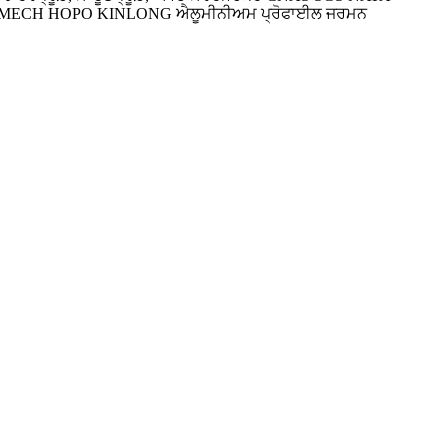
Siegenia CMECH HOPO KINLONG ਐਲੂਮੀਨੀਅਮ ਪ੍ਰੋਫਾਈਲ ਜਰਮਨ