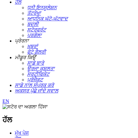
ਹੱਲ
ਧੁਨੀ ਇਨਸੂਲੇਸ਼ਨ
ਤੱਟਰੇਖਾ
ਆਧੁਨਿਕ ਘੱਟੋ-ਘੱਟਵਾਦ
ਬਦਲੀ
ਸਟੋਰਫਰੰਟ
ਪਰਗੋਲਾ
ਪ੍ਰੇਰਨਾ
ਖ਼ਬਰਾਂ
ਫੋਟੋ ਗੈਲਰੀ
ਮੀਡੂਰ ਕਿਉਂ
ਸਾਡੇ ਬਾਰੇ
ਊਰਜਾ ਕੁਸ਼ਲਤਾ
ਸਰਟੀਫਿਕੇਟ
ਪ੍ਰੋਜੈਕਟ
ਸਾਡੇ ਨਾਲ ਸੰਪਰਕ ਕਰੋ
ਅਕਸਰ ਪੁੱਛੇ ਜਾਂਦੇ ਸਵਾਲ
EN
ਹੱਲ
ਮੁੱਖ ਪੇਜ