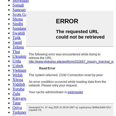
Slovenian
Somali
Samoan
Scots Gaelic
Shona
Sindhi
Sundanese
Swahili
Tajik
Tamil
Telugu
Thai
Ukrainian
Urdu
Uzbek
Vietnamese
Welsh
Xhosa
Yiddish
Yoruba
Zulu
Kinyarwanda
Tatar
Oriya
Turkmen