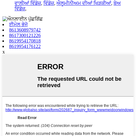
ਵਾਲੀਆਂ ਵਿੰਡੋਜ਼
,
ਵਿੰਡੋਜ਼
,
ਐਲੂਮੀਨੀਅਮ ਦੀਆਂ ਖਿੜਕੀਆਂ
,
ਬੇਅ
ਵਿੰਡੋਜ਼
,
ਈਮੇਲ ਭੇਜੋ
8613608979742
8617300121226
8619954170818
8619954176122
x