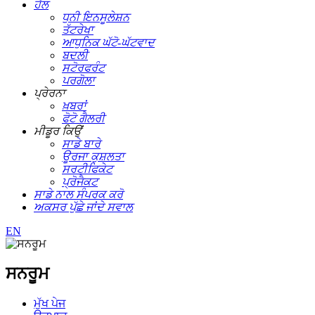
ਹੱਲ
ਧੁਨੀ ਇਨਸੂਲੇਸ਼ਨ
ਤੱਟਰੇਖਾ
ਆਧੁਨਿਕ ਘੱਟੋ-ਘੱਟਵਾਦ
ਬਦਲੀ
ਸਟੋਰਫਰੰਟ
ਪਰਗੋਲਾ
ਪ੍ਰੇਰਨਾ
ਖ਼ਬਰਾਂ
ਫੋਟੋ ਗੈਲਰੀ
ਮੀਡੂਰ ਕਿਉਂ
ਸਾਡੇ ਬਾਰੇ
ਊਰਜਾ ਕੁਸ਼ਲਤਾ
ਸਰਟੀਫਿਕੇਟ
ਪ੍ਰੋਜੈਕਟ
ਸਾਡੇ ਨਾਲ ਸੰਪਰਕ ਕਰੋ
ਅਕਸਰ ਪੁੱਛੇ ਜਾਂਦੇ ਸਵਾਲ
EN
ਸਨਰੂਮ
ਮੁੱਖ ਪੇਜ