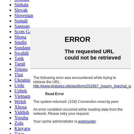
Sinhala
Slovak
Slovenian
Somali
Samoan
Scots Gaelic
Shona
Sindhi
Sundanese
Swahili
Tajik
Tamil
Telugu
Thai
Ukrainian
Urdu
Uzbek
Vietnamese
Welsh
Xhosa
Yiddish
Yoruba
Zulu
Kinyarwanda
Tatar